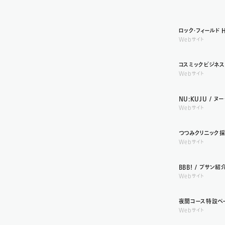
ロック・フィールド H
Webサイト
コスミックビジネス
Webサイト
NU:KUJU / 
Webサイト
つつみクリニック採
Webサイト
BBB! / プサン
Webサイト
夜間コース特設ペ
Webサイト