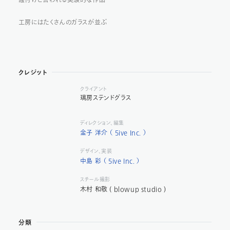
工房にはたくさんのガラスが並ぶ
クレジット
クライアント
璃房ステンドグラス
ディレクション
編集
金子 洋介 （ 5ive Inc. ）
デザイン
実装
中島 彩 （ 5ive Inc. ）
スチール撮影
木村 和敬 ( blowup studio )
分類