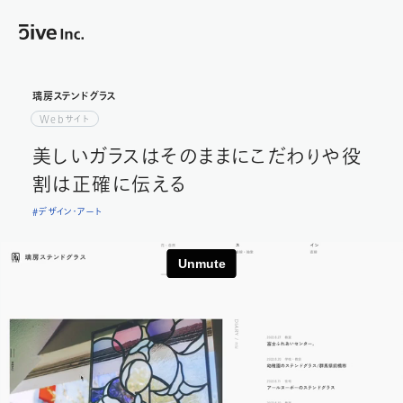
璃
房
ス
テ
ン
璃房ステンドグラス
ド
Webサイト
グ
ラ
美しいガラスはそのままに
こだわりや役
ス
|
割は正確に伝える
制
作
#デザイン・アート
実
績
|
株
式
会
社
ファ
イ
ブ
（5ive