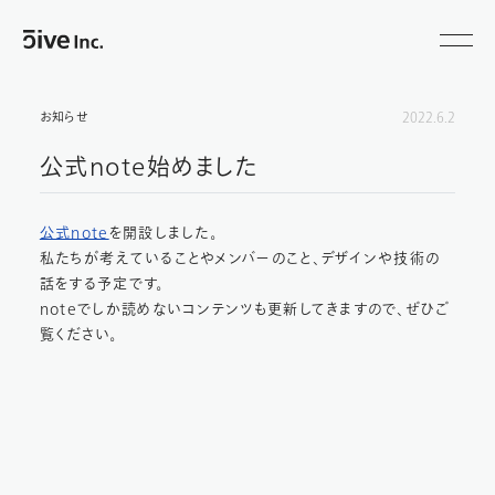
公
式
note
始
め
お知らせ
2022.6.2
ま
し
公式note始めました
た
|
お
公式note
を開設しました。
知
ら
私たちが考えていることやメンバーのこと、デザインや技術の
せ
話をする予定です。
|
noteでしか読めないコンテンツも更新してきますので、ぜひご
株
覧ください。
式
会
社
ファ
イ
ブ
（5ive
Inc.）